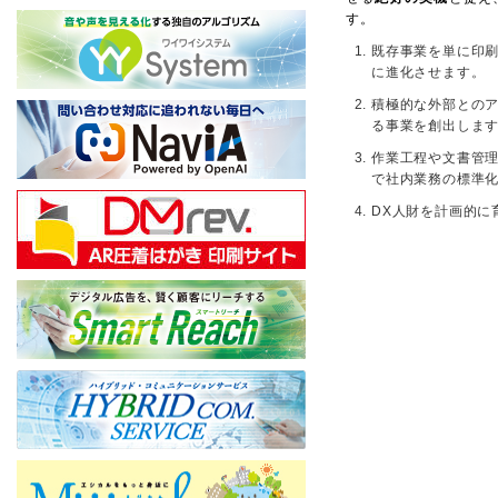
す。
既存事業を単に印
に進化させます。
積極的な外部との
る事業を創出しま
作業工程や文書管理
で社内業務の標準
DX人財を計画的に