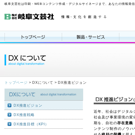
岐阜文芸社は印刷・WEBコンテンツ作成・デジタルサイネージまで、あなたの情報発
トップページ
>
DXについて >
DX推進ビジョン
DX推進ビジョン
近年、社会はデジタル
DX推進戦略
社会及び事業環境の変
期を、自社の
存在意義
DX推進目標（KPI）
ンテンツ制作のノウハ
せる
絶好の契機
と捉え