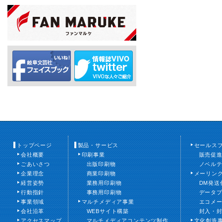
トップページ
製品・サービス
セールス
会社概要
印刷事業
販売促
ごあいさつ
出版印刷物
ノベル
企業理念
商業印刷物
メーリン
経営姿勢
業務用印刷物
DM発送
行動指針
事務用印刷物
データ
事業領域
マルチメディア事業
エコメ
会社沿革
WEBサイト構築
封入・
アクセスマップ
マルチメディアコンテンツ制作
文化創造